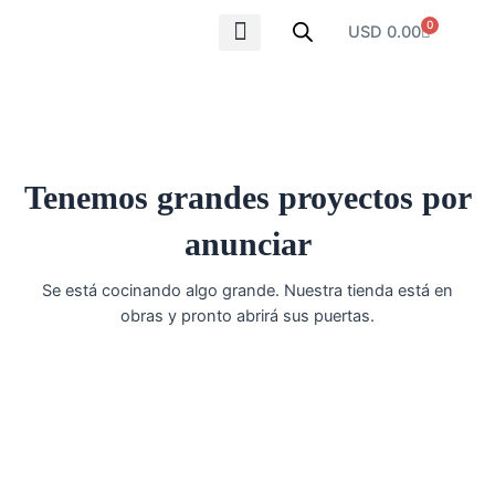
Ir
0
Carrito
USD
0.00
al
contenido
SOBRE NOSOTROS
Tenemos grandes proyectos por
anunciar
Se está cocinando algo grande. Nuestra tienda está en
obras y pronto abrirá sus puertas.