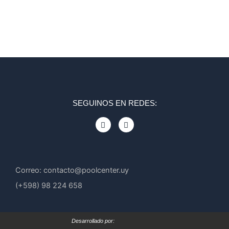
SEGUINOS EN REDES:
F
I
a
n
c
s
e
t
b
a
o
g
o
r
Correo: contacto@poolcenter.uy
k
a
m
(+598) 98 224 658
Desarrollado por: