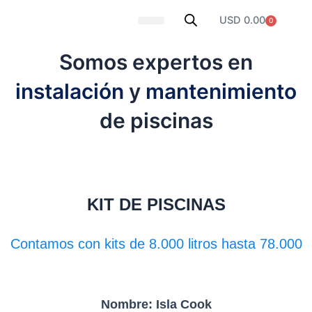
Ir
USD
0.00
0
al
Carrito
contenido
SOBRE NOSOTROS
Somos expertos en
instalación
y
mantenimiento
de piscinas
KIT DE PISCINAS
Contamos con kits de 8.000 litros hasta 78.000
Nombre: Isla Cook