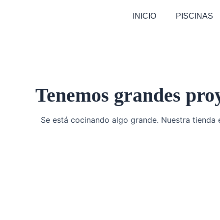
Ir
INICIO
PISCINAS
al
contenido
Tenemos grandes proy
Se está cocinando algo grande. Nuestra tienda e