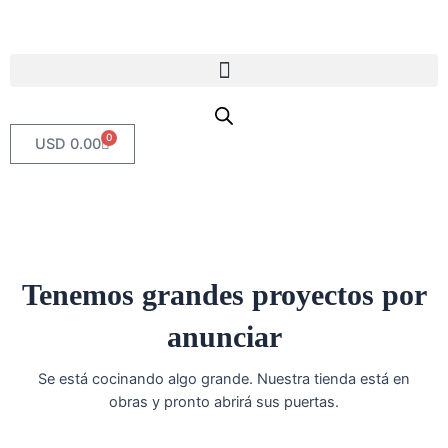
Ir
al
contenido
0
Carrito
USD
0.00
Tenemos grandes proyectos por
anunciar
Se está cocinando algo grande. Nuestra tienda está en
obras y pronto abrirá sus puertas.