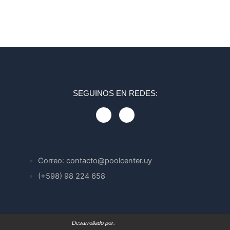
SEGUINOS EN REDES:
F
I
a
n
c
s
e
t
b
a
o
g
o
r
Correo: contacto@poolcenter.uy
k
a
m
(+598) 98 224 658
Desarrollado por: