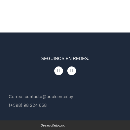
SEGUINOS EN REDES:
F
I
a
n
c
s
e
t
b
a
o
g
o
r
Correo: contacto@poolcenter.uy
k
a
m
(+598) 98 224 658
Desarrollado por: