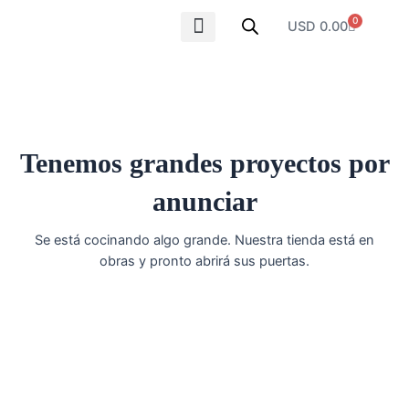
Ir
0
Carrito
USD
0.00
al
contenido
SOBRE NOSOTROS
Tenemos grandes proyectos por
anunciar
Se está cocinando algo grande. Nuestra tienda está en
obras y pronto abrirá sus puertas.