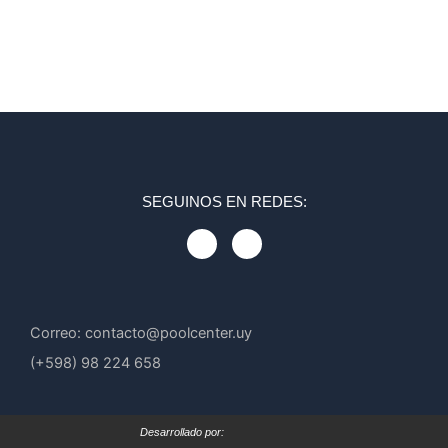
SEGUINOS EN REDES:
F
I
a
n
c
s
e
t
b
a
o
g
o
r
Correo: contacto@poolcenter.uy
k
a
m
(+598) 98 224 658
Desarrollado por: