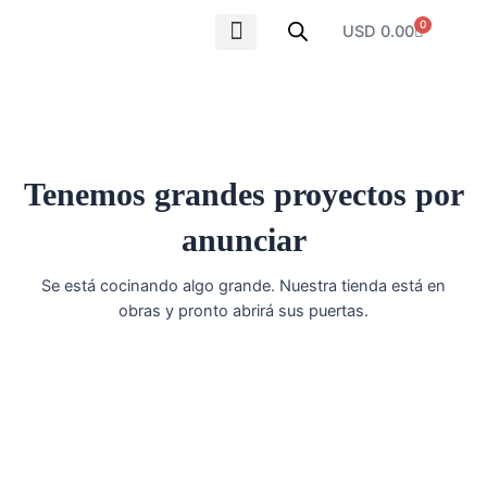
Ir
0
Carrito
USD
0.00
al
contenido
SOBRE NOSOTROS
Tenemos grandes proyectos por
anunciar
Se está cocinando algo grande. Nuestra tienda está en
obras y pronto abrirá sus puertas.