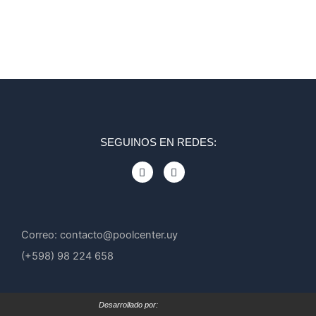
SEGUINOS EN REDES:
F
I
a
n
c
s
e
t
b
a
o
g
o
r
Correo: contacto@poolcenter.uy
k
a
m
(+598) 98 224 658
Desarrollado por: