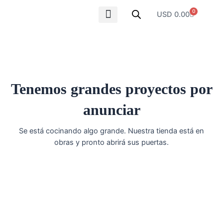
Ir
0
Carrito
USD
0.00
al
contenido
SOBRE NOSOTROS
Tenemos grandes proyectos por
anunciar
Se está cocinando algo grande. Nuestra tienda está en
obras y pronto abrirá sus puertas.