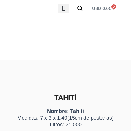
Ir
0
Carrito
USD
0.00
al
contenido
SOBRE NOSOTROS
PISCINAS
TAHITÍ
Nombre: Tahití
Medidas: 7 x 3 x 1.40(15cm de pestañas)
Litros: 21.000